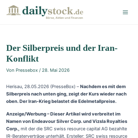
Zum
Post
Main
Inhalt
navigation
Men
springen
Börse, Aktien und Finanzen
Der Silberpreis und der Iran-
Konflikt
Von
Pressebox
/
28. Mai 2026
Herisau, 28.05.2026 (PresseBox) –
Nachdem es mit dem
Silberpreis nach unten ging, zeigt der Kurs wieder nach
oben. Der Iran-Krieg belastet die Edelmetallpreise.
Anzeige/Werbung – Dieser Artikel wird verbreitet im
Namen von Endeavour Silver Corp. und Vizsla Royalties
Corp.,
mit der die SRC swiss resource capital AG bezahlte
IR-Beraterverträge unterhält. Ersteller: SRC swiss resource