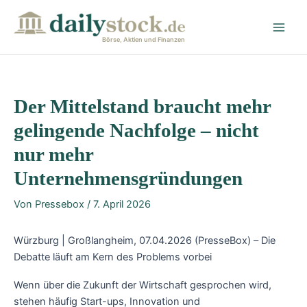
Zum
Post
Main
Inhalt
navigation
Men
springen
Börse, Aktien und Finanzen
Der Mittelstand braucht mehr
gelingende Nachfolge – nicht
nur mehr
Unternehmensgründungen
Von
Pressebox
/
7. April 2026
Würzburg | Großlangheim, 07.04.2026 (PresseBox) – Die
Debatte läuft am Kern des Problems vorbei
Wenn über die Zukunft der Wirtschaft gesprochen wird,
stehen häufig Start-ups, Innovation und