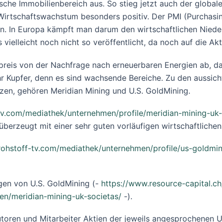
che Immobilienbereich aus. So stieg jetzt auch der global
s Wirtschaftswachstum besonders positiv. Der PMI (Purchasin
täten. In Europa kämpft man darum den wirtschaftlichen Nied
s vielleicht noch nicht so veröffentlicht, da noch auf die
reis von der Nachfrage nach erneuerbaren Energien ab, d
r Kupfer, denn es sind wachsende Bereiche. Zu den aussic
itzen, gehören Meridian Mining und U.S. GoldMining.
tv.com/mediathek/unternehmen/profile/meridian-mining-uk-
 überzeugt mit einer sehr guten vorläufigen wirtschaftliche
rohstoff-tv.com/mediathek/unternehmen/profile/us-goldmin
en von U.S. GoldMining (-
https://www.resource-capital.c
en/meridian-mining-uk-societas/
-).
toren und Mitarbeiter Aktien der jeweils angesprochenen 