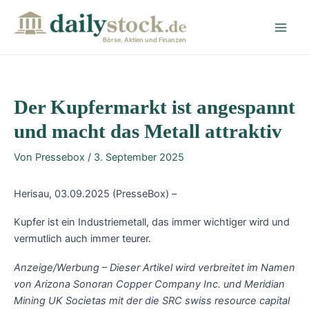
Zum
Post
Main
Inhalt
navigation
Men
springen
Börse, Aktien und Finanzen
Der Kupfermarkt ist angespannt
und macht das Metall attraktiv
Von
Pressebox
/
3. September 2025
Herisau, 03.09.2025 (PresseBox) –
Kupfer ist ein Industriemetall, das immer wichtiger wird und
vermutlich auch immer teurer.
Anzeige/Werbung – Dieser Artikel wird verbreitet im Namen
von Arizona Sonoran Copper Company Inc. und Meridian
Mining UK Societas mit der die SRC swiss resource capital