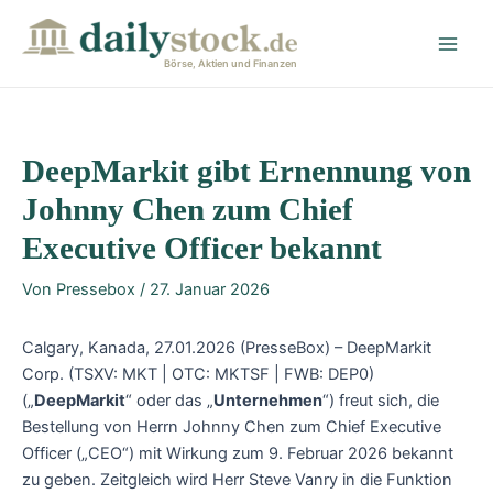
Zum
Post
Main
Inhalt
navigation
Men
springen
Börse, Aktien und Finanzen
DeepMarkit gibt Ernennung von
Johnny Chen zum Chief
Executive Officer bekannt
Von
Pressebox
/
27. Januar 2026
Calgary, Kanada, 27.01.2026 (PresseBox) – DeepMarkit
Corp. (TSXV: MKT | OTC: MKTSF | FWB: DEP0)
(„
DeepMarkit
“ oder das „
Unternehmen
“) freut sich, die
Bestellung von Herrn Johnny Chen zum Chief Executive
Officer („CEO“) mit Wirkung zum 9. Februar 2026 bekannt
zu geben. Zeitgleich wird Herr Steve Vanry in die Funktion