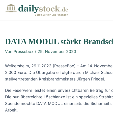
Zum
Post
Inhalt
navigation
Börse, Aktien und Finanzen
springen
DATA MODUL stärkt Brandschu
Von
Pressebox
/
29. November 2023
Weikersheim, 29.11.2023 (PresseBox) – Am 14. Novemb
2.000 Euro. Die Übergabe erfolgte durch Michael Sch
stellvertretenden Kreisbrandmeisters Jürgen Friedel.
Die Feuerwehr leistet einen unverzichtbaren Beitrag für
Die nun überreichte Löschlanze ist ein spezielles Strahl
Spende möchte DATA MODUL einerseits die Sicherheitsin
Arbeit.