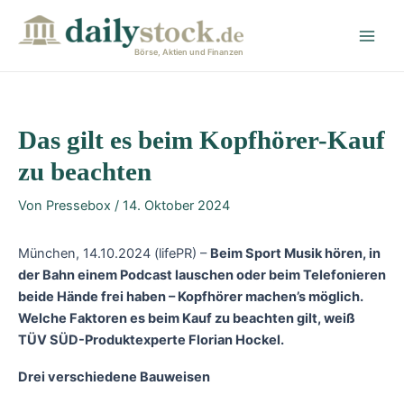
Zum
Post
Main
Inhalt
navigation
Men
springen
Börse, Aktien und Finanzen
Das gilt es beim Kopfhörer-Kauf
zu beachten
Von
Pressebox
/
14. Oktober 2024
München, 14.10.2024 (lifePR) –
Beim Sport Musik hören, in
der Bahn einem Podcast lauschen oder beim Telefonieren
beide Hände frei haben – Kopfhörer machen’s möglich.
Welche Faktoren es beim Kauf zu beachten gilt, weiß
TÜV SÜD-Produktexperte Florian Hockel.
Drei verschiedene Bauweisen