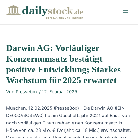
Zum
Post
Main
Inhalt
navigation
Men
springen
Börse, Aktien und Finanzen
Darwin AG: Vorläufiger
Konzernumsatz bestätigt
positive Entwicklung; Starkes
Wachstum für 2025 erwartet
Von
Pressebox
/
12. Februar 2025
München, 12.02.2025 (PresseBox) – Die Darwin AG (ISIN
DE000A3C35W0) hat im Geschäftsjahr 2024 auf Basis von
noch vorläufigen Finanzzahlen einen Konzernumsatz in
Höhe von ca. 28 Mio. € (Vorjahr: ca. 18 Mio.) erwirtschaftet.
Dies entspricht einem Umsatzwachstum im Vergleich zum