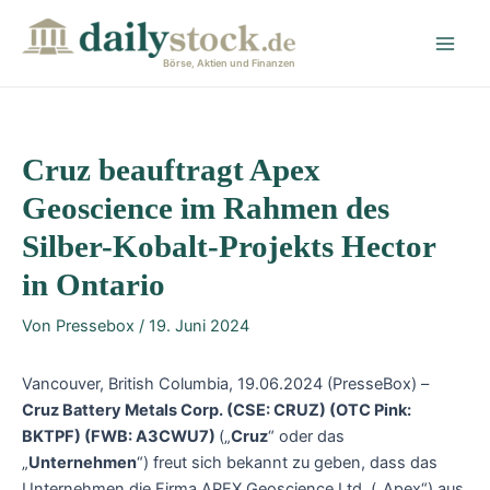
Zum
Post
Main
Inhalt
navigation
Men
springen
Börse, Aktien und Finanzen
Cruz beauftragt Apex
Geoscience im Rahmen des
Silber-Kobalt-Projekts Hector
in Ontario
Von
Pressebox
/
19. Juni 2024
Vancouver, British Columbia, 19.06.2024 (PresseBox) –
Cruz Battery Metals Corp. (CSE: CRUZ) (OTC Pink:
BKTPF) (FWB: A3CWU7)
(„
Cruz
“ oder das
„
Unternehmen
“) freut sich bekannt zu geben, dass das
Unternehmen die Firma APEX Geoscience Ltd. („Apex“) aus