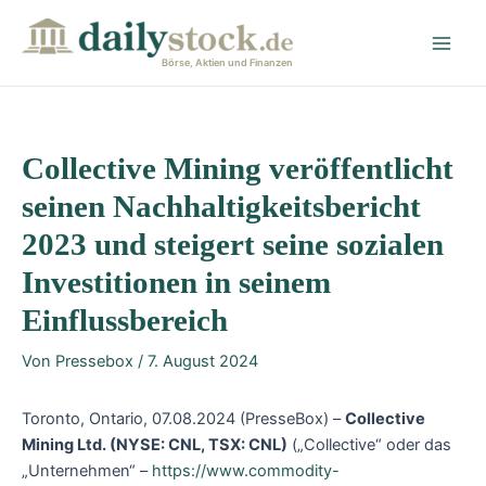
Zum
Post
Main
Inhalt
navigation
Men
springen
Börse, Aktien und Finanzen
Collective Mining veröffentlicht
seinen Nachhaltigkeitsbericht
2023 und steigert seine sozialen
Investitionen in seinem
Einflussbereich
Von
Pressebox
/
7. August 2024
Toronto, Ontario, 07.08.2024 (PresseBox) –
Collective
Mining Ltd.
(NYSE: CNL, TSX: CNL)
(„Collective“ oder das
„Unternehmen“ –
https://www.commodity-