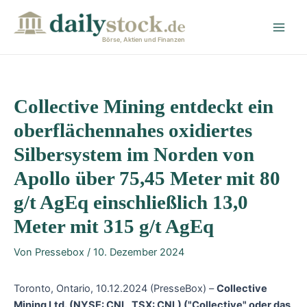
Zum
Post
Main
Inhalt
navigation
Men
springen
Börse, Aktien und Finanzen
Collective Mining entdeckt ein
oberflächennahes oxidiertes
Silbersystem im Norden von
Apollo über 75,45 Meter mit 80
g/t AgEq einschließlich 13,0
Meter mit 315 g/t AgEq
Von
Pressebox
/
10. Dezember 2024
Toronto, Ontario, 10.12.2024 (PresseBox) –
Collective
Mining Ltd.
(NYSE: CNL, TSX: CNL) ("Collective" oder das