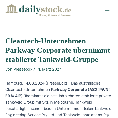
Zum
Post
Main
Inhalt
navigation
Men
springen
Börse, Aktien und Finanzen
Cleantech-Unternehmen
Parkway Corporate übernimmt
etablierte Tankweld-Gruppe
Von
Pressebox
/
14. März 2024
Hamburg, 14.03.2024 (PresseBox) – Das australische
Cleantech-Unternehmen
Parkway Corporate (ASX: PWN:
FRA: 4IP)
übernimmt die seit Jahrzehnten etablierte private
Tankweld Group mit Sitz in Melbourne. Tankweld
beschäftigt in seinen beiden Unternehmensteilen Tankweld
Engineering Service Pty Ltd und Tankweld Instalations Pty