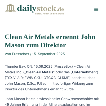
Zum
Post
Main
Inhalt
navigation
Men
springen
Börse, Aktien und Finanzen
Clean Air Metals ernennt John
Mason zum Direktor
Von
Pressebox
/
15. September 2025
Thunder Bay, ON, 15.09.2025 (PresseBox) – Clean Air
Metals Inc. („
Clean Air Metals
“ oder das „
Unternehmen
“)
(TSX.V: AIR; FWB: CKU; OTCQB: CLRMF) berichtet, dass
John Mason, D.Sc., P.Geo., mit sofortiger Wirkung zum
Direktor des Unternehmens ernannt wurde.
John Mason ist ein professioneller Geowissenschaftler mit
49 Jahren Erfahrung in der Mineralexploration und im