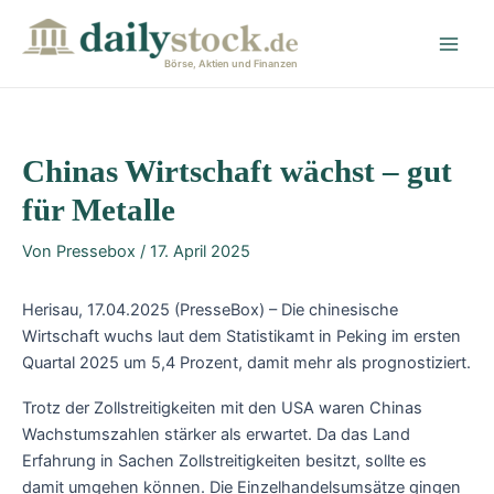
Zum
Post
Main
Inhalt
navigation
Men
springen
Börse, Aktien und Finanzen
Chinas Wirtschaft wächst – gut
für Metalle
Von
Pressebox
/
17. April 2025
Herisau, 17.04.2025 (PresseBox) – Die chinesische
Wirtschaft wuchs laut dem Statistikamt in Peking im ersten
Quartal 2025 um 5,4 Prozent, damit mehr als prognostiziert.
Trotz der Zollstreitigkeiten mit den USA waren Chinas
Wachstumszahlen stärker als erwartet. Da das Land
Erfahrung in Sachen Zollstreitigkeiten besitzt, sollte es
damit umgehen können. Die Einzelhandelsumsätze gingen