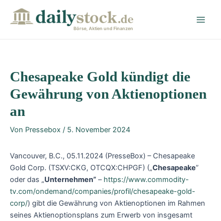
Zum
Post
Main
Inhalt
navigation
Men
springen
Börse, Aktien und Finanzen
Chesapeake Gold kündigt die
Gewährung von Aktienoptionen
an
Von
Pressebox
/
5. November 2024
Vancouver, B.C., 05.11.2024 (PresseBox) – Chesapeake
Gold Corp. (TSXV:CKG, OTCQX:CHPGF) („
Chesapeake
”
oder das „
Unternehmen”
–
https://www.commodity-
tv.com/ondemand/companies/profil/chesapeake-gold-
corp/
) gibt die Gewährung von Aktienoptionen im Rahmen
seines Aktienoptionsplans zum Erwerb von insgesamt