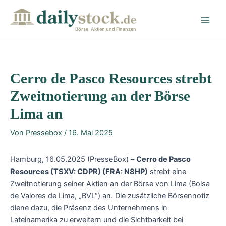
Zum
Post
Main
Inhalt
navigation
Men
springen
Börse, Aktien und Finanzen
Cerro de Pasco Resources strebt
Zweitnotierung an der Börse
Lima an
Von
Pressebox
/
16. Mai 2025
Hamburg, 16.05.2025 (PresseBox) –
Cerro de Pasco
Resources (TSXV: CDPR) (FRA: N8HP)
strebt eine
Zweitnotierung seiner Aktien an der Börse von Lima (Bolsa
de Valores de Lima, „BVL“) an. Die zusätzliche Börsennotiz
diene dazu, die Präsenz des Unternehmens in
Lateinamerika zu erweitern und die Sichtbarkeit bei