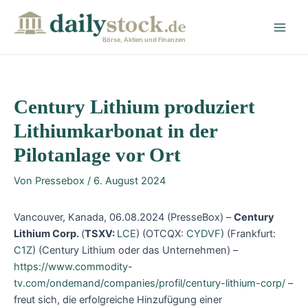
Zum
Post
Main
Inhalt
navigation
Men
springen
Börse, Aktien und Finanzen
Century Lithium produziert
Lithiumkarbonat in der
Pilotanlage vor Ort
Von
Pressebox
/
6. August 2024
Vancouver, Kanada, 06.08.2024 (PresseBox) –
Century
Lithium Corp.
(
TSXV:
LCE
) (OTCQX:
CYDVF
) (Frankfurt:
C1Z
) (Century Lithium oder das Unternehmen) –
https://www.commodity-
tv.com/ondemand/companies/profil/century-lithium-corp/
–
freut sich, die erfolgreiche Hinzufügung einer