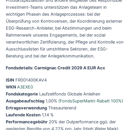
Produktspezialisten und andere Mitglieder des Responsible
Investment-Teams unterstützen das Anlageteam in
wichtigen Phasen des Anlageprozesses: bei der
Überprüfung von Kontroversen, der Koordinierung externer
ESG-Research-Anbieter, bei Abstimmungen und beim
Rahmenwerk unseres Engagements, bei der sozial
verantwortlichen Zertifizierung, der Pflege und Kontrolle von
Ausschlusslisten für umstrittene Sektoren, der ESG-
Beratung und bei der Anlegerkommunikation.
Fondsdetails: Carmignac Credit 2029 A EUR Acc
ISIN
FR001400KAV4
WKN
A3EXE0
Fondskategorie
Laufzeitfonds Globale Anleihen
Ausgabeaufschlag
1,00%
(FondsSuperMarkt-Rabatt 100%)
Ertragsverwendung
Thesaurierend
Laufende Kosten
1,14 %
Performancegebühr
20% der Outperformance ggü. der
geplanten Rendite von 4,22% pro Jahr (High Water Mark)