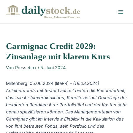
Zum
Post
Main
Inhalt
navigation
Men
springen
Börse, Aktien und Finanzen
Carmignac Credit 2029:
Zinsanlage mit klarem Kurs
Von
Pressebox
/
5. Juni 2024
Miltenberg, 05.06.2024 (lifePR) –
(19.03.2024)
Anleihenfonds mit fester Laufzeit bieten die Besonderheit,
dass sie ihr (unverbindliches) Renditeziel auf Grundlage der
bekannten Renditen ihrer Portfoliotitel und der Kosten sehr
genau spezifizieren können. Das Managementteam von
Carmignac gibt im Interview Einblick in die Kalkulation des
von ihm betreuten Fonds, sein Portfolio und das