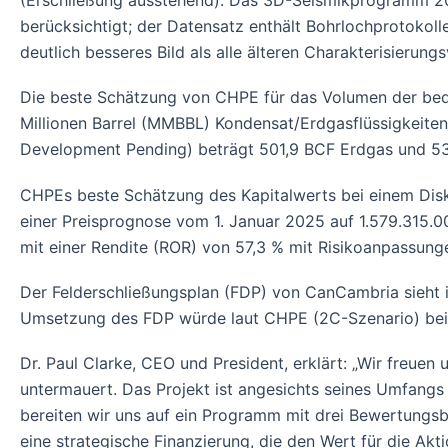
(Erschließung ausstehend). Das 3D-Seismikprogramm 202
berücksichtigt; der Datensatz enthält Bohrlochprotokol
deutlich besseres Bild als alle älteren Charakterisierung
Die beste Schätzung von CHPE für das Volumen der bedi
Millionen Barrel (MMBBL) Kondensat/Erdgasflüssigkeiten
Development Pending) beträgt 501,9 BCF Erdgas und 53
CHPEs beste Schätzung des Kapitalwerts bei einem Dis
einer Preisprognose vom 1. Januar 2025 auf 1.579.315.
mit einer Rendite (ROR) von 57,3 % mit Risikoanpassung
Der Felderschließungsplan (FDP) von CanCambria sieht i
Umsetzung des FDP würde laut CHPE (2C-Szenario) bei 
Dr. Paul Clarke, CEO und President, erklärt: „Wir freue
untermauert. Das Projekt ist angesichts seines Umfangs 
bereiten wir uns auf ein Programm mit drei Bewertungs
eine strategische Finanzierung, die den Wert für die A