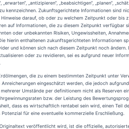
“, „erwarten“, „antizipieren“, „beabsichtigen“, „planen“, „sc
u kennzeichnen. Zukunftsgerichtete Informationen sind nich
Hinweise darauf, ob oder zu welchem Zeitpunkt oder bis z
eren auf Informationen, die zu diesem Zeitpunkt verfügba
kannten oder unbekannten Risiken, Ungewissheiten, Annahm
 Die hierin enthaltenen zukunftsgerichteten Informationen
 wider und können sich nach diesem Zeitpunkt noch ändern.
tualisieren oder zu revidieren, sei es aufgrund neuer Infor
.
rdölmengen, die zu einem bestimmten Zeitpunkt unter Verw
n Anreicherungen eingeschätzt werden, die jedoch aufgrund
ehrerer Umstände per definitionem nicht als Reserven einge
Bohrgewinnungsraten bzw. der Leistung des Bewertungsprog
sheit, dass es wirtschaftlich rentabel sein wird, einen Tei
Potenzial für eine eventuelle kommerzielle Erschließung.
iginaltext veröffentlicht wird, ist die offizielle, autorisi