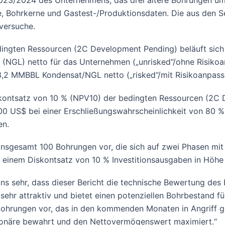
3/2024 des Unternehmens, das drei ältere Bohrungen umfas
le, Bohrkerne und Gastest-/Produktionsdaten. Die aus den S
sversuche.
ngten Ressourcen (2C Development Pending) beläuft sich a
 (NGL) netto für das Unternehmen („unrisked“/ohne Risiko
,2 MMBBL Kondensat/NGL netto („risked“/mit Risikoanpass
kontsatz von 10 % (NPV10) der bedingten Ressourcen (2C 
000 US$ bei einer Erschließungswahrscheinlichkeit von 80 
en.
nsgesamt 100 Bohrungen vor, die sich auf zwei Phasen mit j
einem Diskontsatz von 10 % Investitionsausgaben in Höhe 
n uns sehr, dass dieser Bericht die technische Bewertung d
sehr attraktiv und bietet einen potenziellen Bohrbestand fü
bohrungen vor, das in den kommenden Monaten in Angriff 
ktionäre bewahrt und den Nettovermögenswert maximiert.“