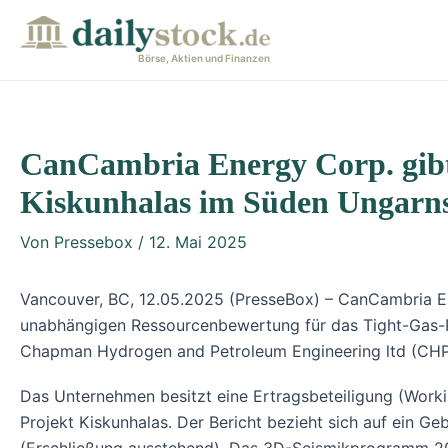
Zum
Post
Inhalt
navigation
Börse, Aktien und Finanzen
springen
CanCambria Energy Corp. gibt
Kiskunhalas im Süden Ungarn
Von
Pressebox
/
12. Mai 2025
Vancouver, BC, 12.05.2025 (PresseBox) – CanCambria En
unabhängigen Ressourcenbewertung für das Tight-Gas-P
Chapman Hydrogen and Petroleum Engineering ltd (CHPE
Das Unternehmen besitzt eine Ertragsbeteiligung (Worki
Projekt Kiskunhalas. Der Bericht bezieht sich auf ein 