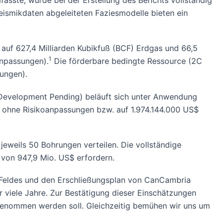
ste, wurde bei der Erstellung des Berichts vollständig
eismikdaten abgeleiteten Faziesmodelle bieten ein
uf 627,4 Milliarden Kubikfuß (BCF) Erdgas und 66,5
1
anpassungen).
Die förderbare bedingte Ressource (2C
ungen).
Development Pending) beläuft sich unter Anwendung
% ohne Risikoanpassungen bzw. auf 1.974.144.000 US$
eweils 50 Bohrungen verteilen. Die vollständige
von 947,9 Mio. US$ erfordern.
es Feldes und den Erschließungsplan von CanCambria
r viele Jahre. Zur Bestätigung dieser Einschätzungen
genommen werden soll. Gleichzeitig bemühen wir uns um