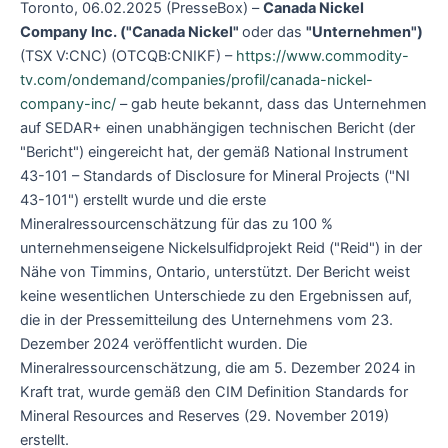
Toronto, 06.02.2025 (PresseBox) –
Canada Nickel
Company Inc.
("Canada Nickel"
oder das
"Unternehmen")
(TSX V:CNC) (OTCQB:CNIKF) –
https://www.commodity-
tv.com/ondemand/companies/profil/canada-nickel-
company-inc/
– gab heute bekannt, dass das Unternehmen
auf SEDAR+ einen unabhängigen technischen Bericht (der
"Bericht") eingereicht hat, der gemäß National Instrument
43-101 – Standards of Disclosure for Mineral Projects ("NI
43-101") erstellt wurde und die erste
Mineralressourcenschätzung für das zu 100 %
unternehmenseigene Nickelsulfidprojekt Reid ("Reid") in der
Nähe von Timmins, Ontario, unterstützt. Der Bericht weist
keine wesentlichen Unterschiede zu den Ergebnissen auf,
die in der Pressemitteilung des Unternehmens vom 23.
Dezember 2024 veröffentlicht wurden. Die
Mineralressourcenschätzung, die am 5. Dezember 2024 in
Kraft trat, wurde gemäß den CIM Definition Standards for
Mineral Resources and Reserves (29. November 2019)
erstellt.