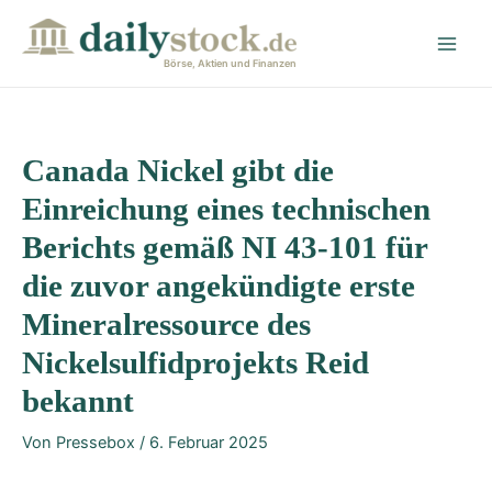
Zum
Post
Main
Inhalt
navigation
Men
springen
Börse, Aktien und Finanzen
Canada Nickel gibt die
Einreichung eines technischen
Berichts gemäß NI 43-101 für
die zuvor angekündigte erste
Mineralressource des
Nickelsulfidprojekts Reid
bekannt
Von
Pressebox
/
6. Februar 2025