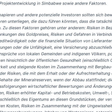
 Projektentwicklung in Simbabwe sowie andere Faktoren.
papieren und andere potenzielle Investoren sollten sich b
en unterliegen, die dazu führen könnten, dass die tatsächl
Zu diesen Faktoren gehören unter anderem: Risiken in Be
ankungen des Goldpreises, Risiken und Gefahren in Verbind
editwürdigkeit oder die finanzielle Situation von Lieferante
gen oder die Unfähigkeit, eine Versicherung abzuschließe
nsprüche von lokalen Gemeinden und indigenen Völkern, po
en hinsichtlich der öffentlichen Gesundheit (einschließli
rkeit und steigende Kosten im Zusammenhang mit Bergbau-I
h der Risiken, die mit dem Erhalt oder der Aufrechterhaltu
lte der Mineralreserven, wenn der Abbau stattfindet; die 
lussfolgerungen wirtschaftlicher Bewertungen und Änderung
n, Risiken erhöhter Kapital- und Betriebskosten, Umwelt-, S
schließlich des Eigentums an diesen Grundstücken, der ve
ren Kosten, Risiken im Zusammenhang mit der Ungewissheit d