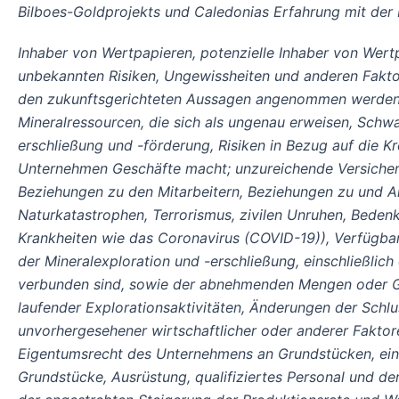
Bilboes-Goldprojekts und Caledonias Erfahrung mit der
Inhaber von Wertpapieren, potenzielle Inhaber von Wert
unbekannten Risiken, Ungewissheiten und anderen Faktor
den zukunftsgerichteten Aussagen angenommen werden. 
Mineralressourcen, die sich als ungenau erweisen, Schw
erschließung und -förderung, Risiken in Bezug auf die Kr
Unternehmen Geschäfte macht; unzureichende Versicherun
Beziehungen zu den Mitarbeitern, Beziehungen zu und A
Naturkatastrophen, Terrorismus, zivilen Unruhen, Bedenk
Krankheiten wie das Coronavirus (COVID-19)), Verfügba
der Mineralexploration und -erschließung, einschließlic
verbunden sind, sowie der abnehmenden Mengen oder Geha
laufender Explorationsaktivitäten, Änderungen der Sch
unvorhergesehener wirtschaftlicher oder anderer Faktore
Eigentumsrecht des Unternehmens an Grundstücken, ein
Grundstücke, Ausrüstung, qualifiziertes Personal und de