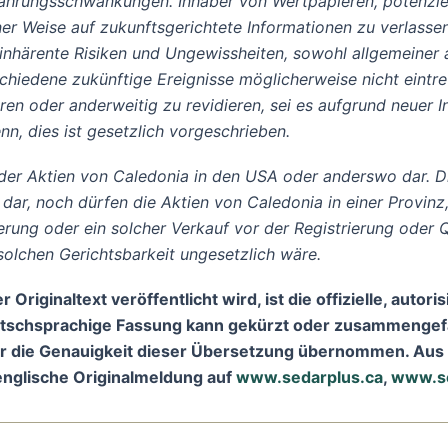
ährungsschwankungen. Inhaber von Wertpapieren, potenziel
 Weise auf zukunftsgerichtete Informationen zu verlassen.
nhärente Risiken und Ungewissheiten, sowohl allgemeiner al
chiedene zukünftige Ereignisse möglicherweise nicht eintr
eren oder anderweitig zu revidieren, sei es aufgrund neuer 
nn, dies ist gesetzlich vorgeschrieben.
 der Aktien von Caledonia in den USA oder anderswo dar. Di
ar, noch dürfen die Aktien von Caledonia in einer Provinz,
derung oder ein solcher Verkauf vor der Registrierung oder
solchen Gerichtsbarkeit ungesetzlich wäre.
 Originaltext veröffentlicht wird, ist die offizielle, auto
eutschsprachige Fassung kann gekürzt oder zusammengefa
der die Genauigkeit dieser Übersetzung übernommen. Aus 
englische Originalmeldung auf
www.sedarplus.ca
,
www.s