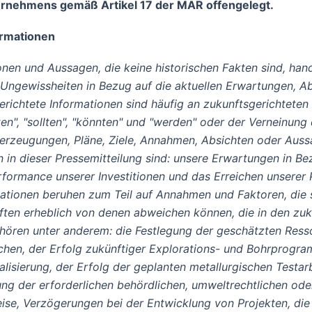
ernehmens gemäß Artikel 17 der MAR offengelegt.
ormationen
onen und Aussagen, die keine historischen Fakten sind, han
d Ungewissheiten in Bezug auf die aktuellen Erwartungen, 
richtete Informationen sind häufig an zukunftsgerichteten Beg
nten", "sollten", "könnten" und "werden" oder der Verneinung
erzeugungen, Pläne, Ziele, Annahmen, Absichten oder Auss
n in dieser Pressemitteilung sind: unsere Erwartungen in Be
erformance unserer Investitionen und das Erreichen unserer 
mationen beruhen zum Teil auf Annahmen und Faktoren, die s
ften erheblich von denen abweichen können, die in den zu
hören unter anderem: die Festlegung der geschätzten Ress
hen, der Erfolg zukünftiger Explorations- und Bohrprogra
isierung, der Erfolg der geplanten metallurgischen Testarb
ng der erforderlichen behördlichen, umweltrechtlichen oder
e, Verzögerungen bei der Entwicklung von Projekten, die 