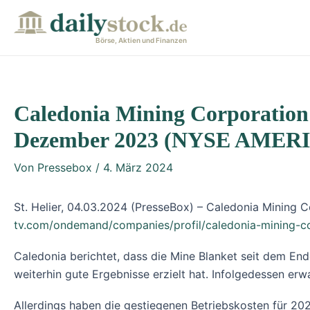
Zum
Post
Inhalt
navigation
Börse, Aktien und Finanzen
springen
Caledonia Mining Corporation 
Dezember 2023 (NYSE AME
Von
Pressebox
/
4. März 2024
St. Helier, 04.03.2024 (PresseBox) – Caledonia Mining 
tv.com/ondemand/companies/profil/caledonia-mining-co
Caledonia berichtet, dass die Mine Blanket seit dem E
weiterhin gute Ergebnisse erzielt hat. Infolgedessen 
Allerdings haben die gestiegenen Betriebskosten für 20