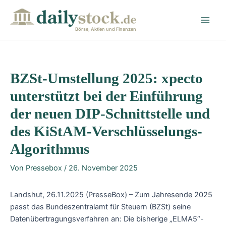
Zum
Post
Main
Inhalt
navigation
Men
springen
Börse, Aktien und Finanzen
BZSt-Umstellung 2025: xpecto
unterstützt bei der Einführung
der neuen DIP-Schnittstelle und
des KiStAM-Verschlüsselungs-
Algorithmus
Von
Pressebox
/
26. November 2025
Landshut, 26.11.2025 (PresseBox) – Zum Jahresende 2025
passt das Bundeszentralamt für Steuern (BZSt) seine
Datenübertragungsverfahren an: Die bisherige „ELMA5“-