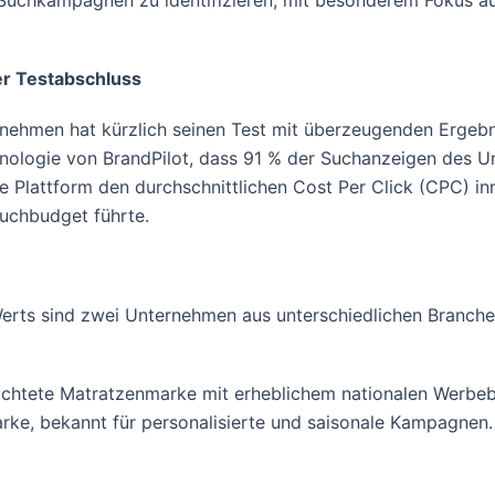
le-Suchkampagnen zu identifizieren, mit besonderem Fokus 
er Testabschluss
nehmen hat kürzlich seinen Test mit überzeugenden Ergebn
hnologie von BrandPilot, dass 91 % der Suchanzeigen des 
ie Plattform den durchschnittlichen Cost Per Click (CPC) 
Suchbudget führte.
erts sind zwei Unternehmen aus unterschiedlichen Branche
richtete Matratzenmarke mit erheblichem nationalen Werbe
rke, bekannt für personalisierte und saisonale Kampagnen.