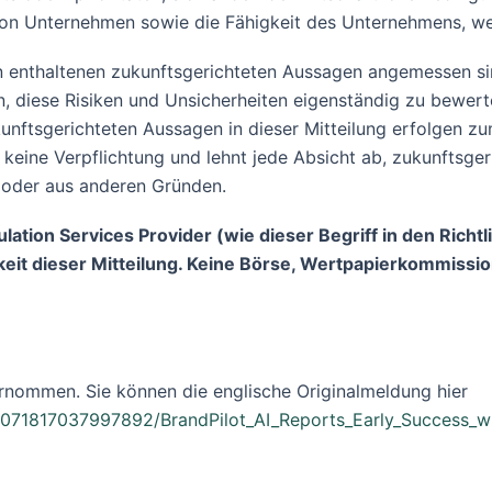
von Unternehmen sowie die Fähigkeit des Unternehmens, wei
n enthaltenen zukunftsgerichteten Aussagen angemessen s
en, diese Risiken und Unsicherheiten eigenständig zu bewe
kunftsgerichteten Aussagen in dieser Mitteilung erfolgen z
ine Verpflichtung und lehnt jede Absicht ab, zukunftsgeric
e oder aus anderen Gründen.
tion Services Provider (wie dieser Begriff in den Richtl
it dieser Mitteilung. Keine Börse, Wertpapierkommission
rnommen. Sie können die englische Originalmeldung hier
071817037997892/BrandPilot_AI_Reports_Early_Success_wi