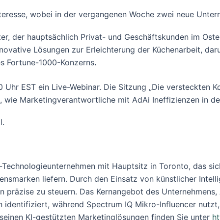
nteresse, wobei in der vergangenen Woche zwei neue Unte
er, der hauptsächlich Privat- und Geschäftskunden im Oste
novative Lösungen zur Erleichterung der Küchenarbeit, darun
es Fortune-1000-Konzerns
.
0 Uhr EST ein Live-Webinar. Die Sitzung „Die versteckten 
 wie Marketingverantwortliche mit AdAi Ineffizienzen in d
l.
-Technologieunternehmen mit Hauptsitz in Toronto, das sich
nsmarken liefern. Durch den Einsatz von künstlicher Intel
n präzise zu steuern. Das Kernangebot des Unternehmens
 identifiziert, während Spectrum IQ Mikro-Influencer nutz
 seinen KI-gestützten Marketinglösungen finden Sie unter
ht