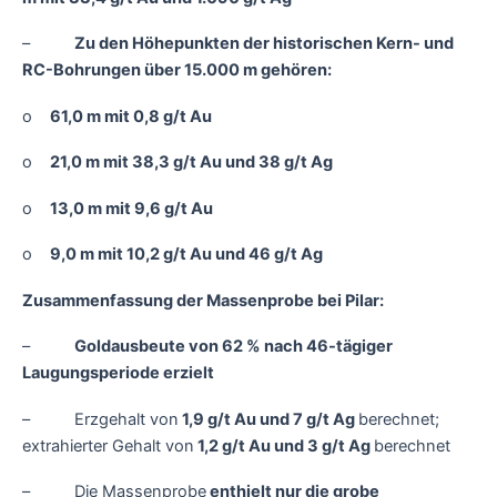
–
Zu den Höhepunkten der historischen Kern- und
RC-Bohrungen über 15.000 m gehören:
o
61,0 m mit 0,8 g/t Au
o
21,0 m mit 38,3 g/t Au und 38 g/t Ag
o
13,0 m mit 9,6 g/t Au
o
9,0 m mit 10,2 g/t Au und 46 g/t Ag
Zusammenfassung der Massenprobe bei Pilar:
–
Goldausbeute von 62 % nach 46-tägiger
Laugungsperiode erzielt
– Erzgehalt von
1,9 g/t Au und 7 g/t Ag
berechnet;
extrahierter Gehalt von
1,2 g/t Au und 3 g/t Ag
berechnet
– Die Massenprobe
enthielt nur die grobe