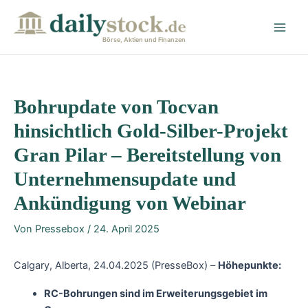
Zum
Post
Main
Inhalt
navigation
Men
springen
Börse, Aktien und Finanzen
Bohrupdate von Tocvan
hinsichtlich Gold-Silber-Projekt
Gran Pilar – Bereitstellung von
Unternehmensupdate und
Ankündigung von Webinar
Von
Pressebox
/
24. April 2025
Calgary, Alberta, 24.04.2025 (PresseBox) –
Höhepunkte:
RC-Bohrungen sind im Erweiterungsgebiet im