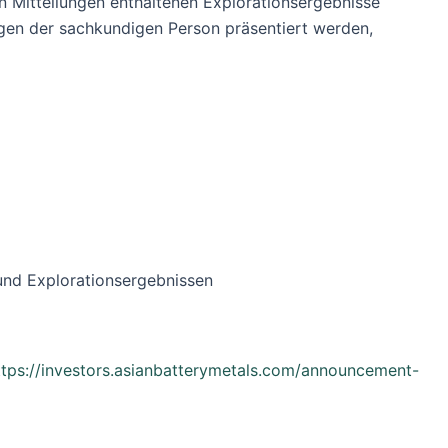
n Mitteilungen enthaltenen Explorationsergebnisse
ungen der sachkundigen Person präsentiert werden,
und Explorationsergebnissen
ttps://investors.asianbatterymetals.com/announcement-