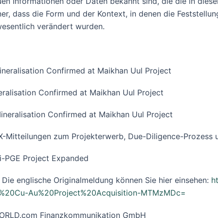
en Informationen oder Daten bekannt sind, die die in diese
er, dass die Form und der Kontext, in denen die Feststell
wesentlich verändert wurden.
ineralisation Confirmed at Maikhan Uul Project
eralisation Confirmed at Maikhan Uul Project
ineralisation Confirmed at Maikhan Uul Project
SX-Mitteilungen zum Projekterwerb, Due-Diligence-Prozess 
Ni-PGE Project Expanded
Die englische Originalmeldung können Sie hier einsehen:
h
of%20Cu-Au%20Project%20Acquisition-MTMzMDc=
R-WORLD.com Finanzkommunikation GmbH