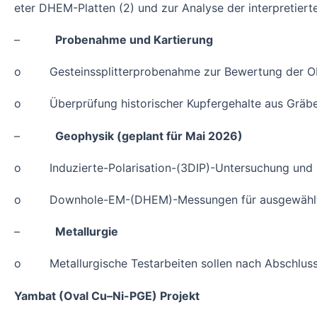
eter DHEM-Platten (2) und zur Analyse der interpretiert
–
Probenahme und Kartierung
o Gesteinssplitterprobenahme zur Bewertung der Obe
o Überprüfung historischer Kupfergehalte aus Gräb
–
Geophysik (geplant für Mai 2026)
o Induzierte-Polarisation-(3DIP)-Untersuchung und I
o Downhole-EM-(DHEM)-Messungen für ausgewählte B
–
Metallurgie
o Metallurgische Testarbeiten sollen nach Abschluss 
Yambat (Oval Cu–Ni-PGE) Projekt