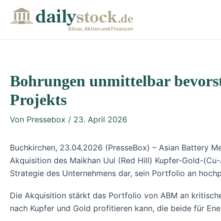
Zum
Post
Inhalt
navigation
Börse, Aktien und Finanzen
springen
Bohrungen unmittelbar bevorst
Projekts
Von
Pressebox
/
23. April 2026
Buchkirchen, 23.04.2026 (PresseBox) – Asian Battery Me
Akquisition des Maikhan Uul (Red Hill) Kupfer-Gold-(Cu-
Strategie des Unternehmens dar, sein Portfolio an hoch
Die Akquisition stärkt das Portfolio von ABM an kritis
nach Kupfer und Gold profitieren kann, die beide für E