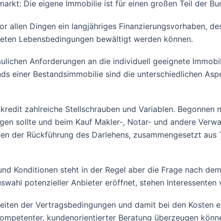
kt: Die eigene Immobilie ist für einen großen Teil der Bun
vor allen Dingen ein langjähriges Finanzierungsvorhaben, de
teten Lebensbedingungen bewältigt werden können.
ichen Anforderungen an die individuell geeignete Immobili
ds einer Bestandsimmobilie sind die unterschiedlichen Aspe
nkredit zahlreiche Stellschrauben und Variablen. Begonnen 
gen sollte und beim Kauf Makler-, Notar- und andere Verw
agen der Rückführung des Darlehens, zusammengesetzt aus Ti
nd Konditionen steht in der Regel aber die Frage nach dem
swahl potenzieller Anbieter eröffnet, stehen Interessenten 
Seiten der Vertragsbedingungen und damit bei den Kosten ei
 kompetenter, kundenorientierter Beratung überzeugen könne