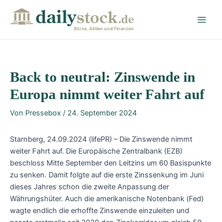
Zum
Post
Main
Inhalt
navigation
Men
springen
Börse, Aktien und Finanzen
Back to neutral: Zinswende in
Europa nimmt weiter Fahrt auf
Von
Pressebox
/
24. September 2024
Starnberg, 24.09.2024 (lifePR) – Die Zinswende nimmt
weiter Fahrt auf. Die Europäische Zentralbank (EZB)
beschloss Mitte September den Leitzins um 60 Basispunkte
zu senken. Damit folgte auf die erste Zinssenkung im Juni
dieses Jahres schon die zweite Anpassung der
Währungshüter. Auch die amerikanische Notenbank (Fed)
wagte endlich die erhoffte Zinswende einzuleiten und