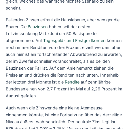
gleich, welches das wahrscheinlichste Szenario zu sein
scheint.
Fallenden Zinsen erfreut die Häuslebauer, aber weniger die
Sparer. Die
Bauzinsen
haben seit der ersten
Leitzinssenkung Mitte Juni um 50 Basispunkte
abgenommen. Auf
Tagesgeld- und Festgeldkonten
können
noch immer Renditen von drei Prozent erzielt werden, aber
auch hier ist ein fortschreitender Abwärtstrend zu erwarten,
der im Zweifel schneller voranschreitet, als es bei den
Bauzinsen der Fall ist. Auf dem Anleihemarkt ziehen die
Preise an und drücken die Renditen nach unten. Innerhalb
der letzten drei Monate ist die
Rendite
auf zehnjährige
Bundesanleihen von 2,7 Prozent im Mai auf 2,26 Prozent im
August gefallen.
Auch wenn die Zinswende eine kleine Atempause
einnehmen könnte, ist eine Fortsetzung über das derzeitige
Niveau äußerst wahrscheinlich. Der neutrale Zins liegt laut
EZB derzeit bei 2,00% – 2,25%. Warum der Leitzins um mehr