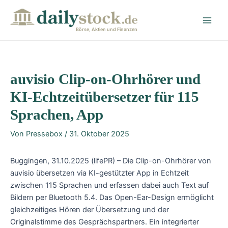
Zum
Post
Main
Inhalt
navigation
Men
springen
Börse, Aktien und Finanzen
auvisio Clip-on-Ohrhörer und
KI-Echtzeitübersetzer für 115
Sprachen, App
Von
Pressebox
/
31. Oktober 2025
Buggingen, 31.10.2025 (lifePR) – Die Clip-on-Ohrhörer von
auvisio übersetzen via KI-gestützter App in Echtzeit
zwischen 115 Sprachen und erfassen dabei auch Text auf
Bildern per Bluetooth 5.4. Das Open-Ear-Design ermöglicht
gleichzeitiges Hören der Übersetzung und der
Originalstimme des Gesprächspartners. Ein integrierter