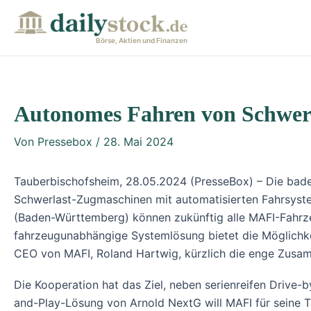
Zum
Post
Inhalt
navigation
Börse, Aktien und Finanzen
springen
Autonomes Fahren von Schwerl
Von
Pressebox
/
28. Mai 2024
Tauberbischofsheim, 28.05.2024 (PresseBox) – Die bad
Schwerlast-Zugmaschinen mit automatisierten Fahrsyste
(Baden-Württemberg) können zukünftig alle MAFI-Fahrz
fahrzeugunabhängige Systemlösung bietet die Möglichke
CEO von MAFI, Roland Hartwig, kürzlich die enge Zusa
Die Kooperation hat das Ziel, neben serienreifen Drive
and-Play-Lösung von Arnold NextG will MAFI für seine 