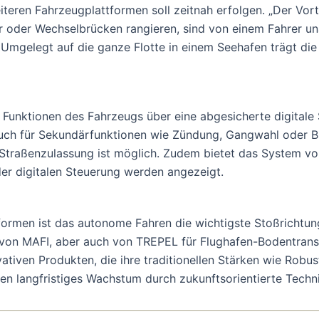
teren Fahrzeugplattformen soll zeitnah erfolgen. „Der Vort
 oder Wechselbrücken rangieren, sind von einem Fahrer un
 Umgelegt auf die ganze Flotte in einem Seehafen trägt di
Funktionen des Fahrzeugs über eine abgesicherte digitale Sc
ch für Sekundärfunktionen wie Zündung, Gangwahl oder Bli
e Straßenzulassung ist möglich. Zudem bietet das System v
er digitalen Steuerung werden angezeigt.
formen ist das autonome Fahren die wichtigste Stoßrichtun
von MAFI, aber auch von TREPEL für Flughafen-Bodentran
tiven Produkten, die ihre traditionellen Stärken wie Robus
n langfristiges Wachstum durch zukunftsorientierte Techn