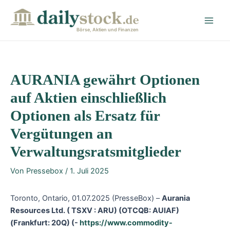
Zum
Post
Main
Inhalt
navigation
Men
springen
Börse, Aktien und Finanzen
AURANIA gewährt Optionen
auf Aktien einschließlich
Optionen als Ersatz für
Vergütungen an
Verwaltungsratsmitglieder
Von
Pressebox
/
1. Juli 2025
Toronto, Ontario, 01.07.2025 (PresseBox) –
Aurania
Resources Ltd. ( TSXV : ARU) (OTCQB: AUIAF)
(Frankfurt: 20Q)
(-
https://www.commodity-