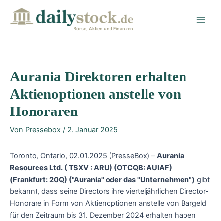
Zum
Post
Main
Inhalt
navigation
Men
springen
Börse, Aktien und Finanzen
Aurania Direktoren erhalten
Aktienoptionen anstelle von
Honoraren
Von
Pressebox
/
2. Januar 2025
Toronto, Ontario, 02.01.2025 (PresseBox) –
Aurania
Resources Ltd.
( TSXV : ARU) (OTCQB: AUIAF)
(Frankfurt: 20Q) ("Aurania" oder das "Unternehmen")
gibt
bekannt, dass seine Directors ihre vierteljährlichen Director-
Honorare in Form von Aktienoptionen anstelle von Bargeld
für den Zeitraum bis 31. Dezember 2024 erhalten haben