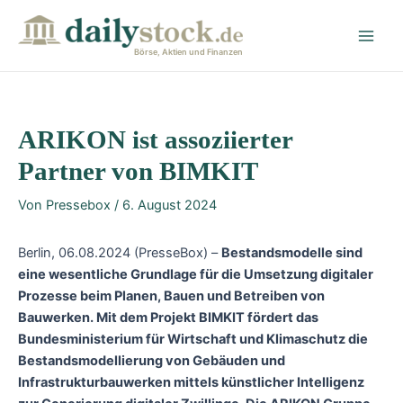
Zum
Post
Main
Inhalt
navigation
Men
springen
Börse, Aktien und Finanzen
ARIKON ist assoziierter
Partner von BIMKIT
Von
Pressebox
/
6. August 2024
Berlin, 06.08.2024 (PresseBox) –
Bestandsmodelle sind
eine wesentliche Grundlage für die Umsetzung digitaler
Prozesse beim Planen, Bauen und Betreiben von
Bauwerken. Mit dem Projekt BIMKIT fördert das
Bundesministerium für Wirtschaft und Klimaschutz die
Bestandsmodellierung von Gebäuden und
Infrastrukturbauwerken mittels künstlicher Intelligenz