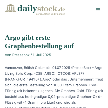
Zum
Post
Main
Inhalt
navigation
Men
springen
Börse, Aktien und Finanzen
Argo gibt erste
Graphenbestellung auf
Von
Pressebox
/
1. Juli 2025
Vancouver, British Columbia, 01.07.2025 (PresseBox) – Argo
Living Soils Corp. (CSE: ARGO) (OTCQB: ARLSF)
(FRANKFURT: 94Y0) („Argo“ oder das „Unternehmen“) freut
sich, die erste Bestellung von 1000 Litern Graphen-Oxid-
Flüssigkeit bekannt zu geben. Die Graphen-Oxid-Flüssigkeit
besteht aus hochgradiger 0,04-prozentiger Graphen-Oxid-
Flüssigkeit (4 Gramm pro Liter) und wird als