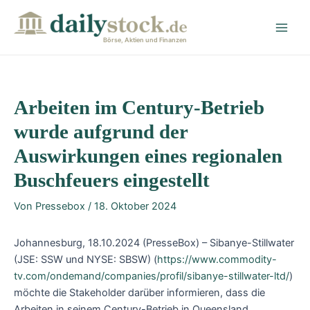
Zum
Post
Main
Inhalt
navigation
Men
springen
Börse, Aktien und Finanzen
Arbeiten im Century-Betrieb
wurde aufgrund der
Auswirkungen eines regionalen
Buschfeuers eingestellt
Von
Pressebox
/
18. Oktober 2024
Johannesburg, 18.10.2024 (PresseBox) – Sibanye-Stillwater
(JSE: SSW und NYSE: SBSW) (
https://www.commodity-
tv.com/ondemand/companies/profil/sibanye-stillwater-ltd/
)
möchte die Stakeholder darüber informieren, dass die
Arbeiten in seinem Century-Betrieb in Queensland,