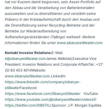
hat vor Kurzem damit begonnen, sein Asset-Portfolio auf
den Abbau und die Verarbeitung von Batteriemetallen
auszuweiten und zu diversifizieren und verstärkt seine
Präsenz in der Kreislaufwirtschaft durch den Ausbau und
die Diversifizierung seiner Recycling-Betriebe und der
Betriebe zur Wiederaufbereitung von
Aufbereitungsrückständen (Tailings) weltweit. Weitere
Informationen finden Sie unter
www.sibanyestillwater.com
.
Kontakt Investor Relations:
E-Mail:
ir@sibanyestillwater.com
James Wellsted,Executive Vice
President: Investor Relations and Corporate AffairsTel.: +27
(0) 83 453 4014Website:
www.sibanyestillwater.com
LinkedIn:
https://www.linkedin.com/company/sibanye-
stillwater
Facebook:
https://www.facebook.com/SibanyeStillwater
YouTube:
https://www.youtube.com/@sibanyestillwater/videos
X:
https://twitter.com/SIBSTILL
Sponsor: J.P. Morgan Equities