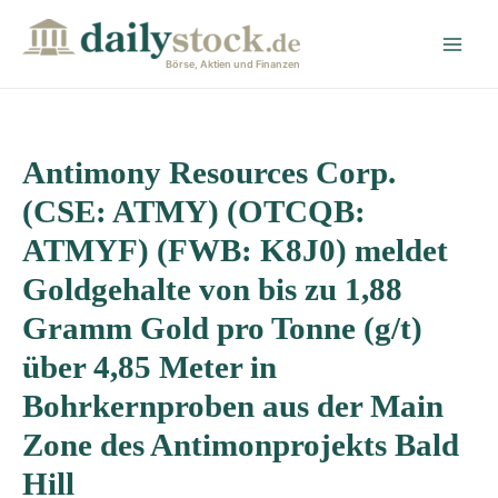
Zum
Post
Main
Inhalt
navigation
Men
springen
Börse, Aktien und Finanzen
Antimony Resources Corp.
(CSE: ATMY) (OTCQB:
ATMYF) (FWB: K8J0) meldet
Goldgehalte von bis zu 1,88
Gramm Gold pro Tonne (g/t)
über 4,85 Meter in
Bohrkernproben aus der Main
Zone des Antimonprojekts Bald
Hill