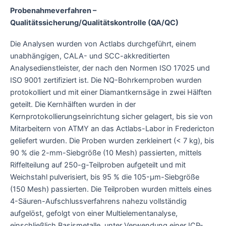
Probenahmeverfahren –
Qualitätssicherung/Qualitätskontrolle (QA/QC)
Die Analysen wurden von Actlabs durchgeführt, einem
unabhängigen, CALA- und SCC-akkreditierten
Analysedienstleister, der nach den Normen ISO 17025 und
ISO 9001 zertifiziert ist. Die NQ-Bohrkernproben wurden
protokolliert und mit einer Diamantkernsäge in zwei Hälften
geteilt. Die Kernhälften wurden in der
Kernprotokollierungseinrichtung sicher gelagert, bis sie von
Mitarbeitern von ATMY an das Actlabs-Labor in Fredericton
geliefert wurden. Die Proben wurden zerkleinert (< 7 kg), bis
90 % die 2-mm-Siebgröße (10 Mesh) passierten, mittels
Riffelteilung auf 250-g-Teilproben aufgeteilt und mit
Weichstahl pulverisiert, bis 95 % die 105-μm-Siebgröße
(150 Mesh) passierten. Die Teilproben wurden mittels eines
4-Säuren-Aufschlussverfahrens nahezu vollständig
aufgelöst, gefolgt von einer Multielementanalyse,
einschließlich Basismetalle, unter Verwendung einer ICP-