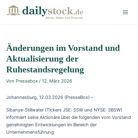
Zum
Post
Main
Inhalt
navigation
Men
springen
Börse, Aktien und Finanzen
Änderungen im Vorstand und
Aktualisierung der
Ruhestandsregelung
Von
Pressebox
/
12. März 2026
Johannesburg, 12.03.2026 (PresseBox) –
Sibanye-Stillwater (Tickers JSE: SSW und NYSE: SBSW)
informiert seine Aktionäre über die folgenden vom Vorstand
genehmigten Entwicklungen im Bereich der
Unternehmensführung: