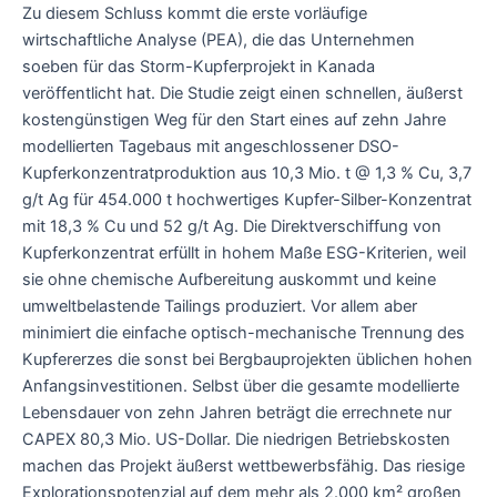
Zu diesem Schluss kommt die erste vorläufige
wirtschaftliche Analyse (PEA), die das Unternehmen
soeben für das Storm-Kupferprojekt in Kanada
veröffentlicht hat. Die Studie zeigt einen schnellen, äußerst
kostengünstigen Weg für den Start eines auf zehn Jahre
modellierten Tagebaus mit angeschlossener DSO-
Kupferkonzentratproduktion aus 10,3 Mio. t @ 1,3 % Cu, 3,7
g/t Ag für 454.000 t hochwertiges Kupfer-Silber-Konzentrat
mit 18,3 % Cu und 52 g/t Ag. Die Direktverschiffung von
Kupferkonzentrat erfüllt in hohem Maße ESG-Kriterien, weil
sie ohne chemische Aufbereitung auskommt und keine
umweltbelastende Tailings produziert. Vor allem aber
minimiert die einfache optisch-mechanische Trennung des
Kupfererzes die sonst bei Bergbauprojekten üblichen hohen
Anfangsinvestitionen. Selbst über die gesamte modellierte
Lebensdauer von zehn Jahren beträgt die errechnete nur
CAPEX 80,3 Mio. US-Dollar. Die niedrigen Betriebskosten
machen das Projekt äußerst wettbewerbsfähig. Das riesige
Explorationspotenzial auf dem mehr als 2.000 km² großen