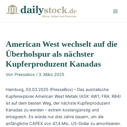
Zum
Post
Main
Inhalt
navigation
Men
springen
Börse, Aktien und Finanzen
American West wechselt auf die
Überholspur als nächster
Kupferproduzent Kanadas
Von
Pressebox
/
3. März 2025
Hamburg, 03.03.2025 (PresseBox) – ​Das australische
Kupferexplorer American West Metals (ASX: AW1; FRA: R84)
ist auf dem besten Weg, der nächste Kupferproduzent
Kanadas zu werden – extrem kostengünstig und
ertragreich. Es würde nur drei Jahre dauern, um die
anfängliche CAPEX von 47,4 Mio. US-Dollar zu amortisieren.