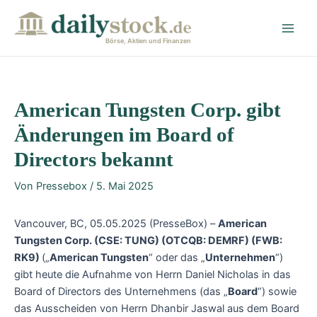
Zum
Post
Main
Inhalt
navigation
Men
springen
Börse, Aktien und Finanzen
American Tungsten Corp. gibt
Änderungen im Board of
Directors bekannt
Von
Pressebox
/
5. Mai 2025
Vancouver, BC, 05.05.2025 (PresseBox) –
American
Tungsten Corp. (CSE: TUNG) (OTCQB: DEMRF) (FWB:
RK9)
(„
American Tungsten
“ oder das „
Unternehmen
“)
gibt heute die Aufnahme von Herrn Daniel Nicholas in das
Board of Directors des Unternehmens (das „
Board
“) sowie
das Ausscheiden von Herrn Dhanbir Jaswal aus dem Board