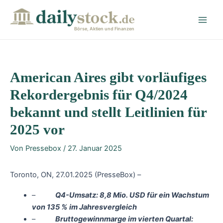
Zum
Post
Main
Inhalt
navigation
Men
springen
Börse, Aktien und Finanzen
American Aires gibt vorläufiges
Rekordergebnis für Q4/2024
bekannt und stellt Leitlinien für
2025 vor
Von
Pressebox
/
27. Januar 2025
Toronto, ON, 27.01.2025 (PresseBox) –
–
Q4-Umsatz: 8,8 Mio. USD für ein Wachstum
von 135 % im Jahresvergleich
–
Bruttogewinnmarge im vierten Quartal: