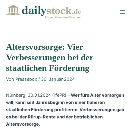
Zum
Post
Main
Inhalt
navigation
Men
springen
Börse, Aktien und Finanzen
Altersvorsorge: Vier
Verbesserungen bei der
staatlichen Förderung
Von
Pressebox
/
30. Januar 2024
Nürnberg, 30.01.2024 (lifePR) –
Wer fürs Alter vorsorgen
will, kann seit Jahresbeginn von einer höheren
staatlichen Förderung profitieren. Verbesserungen gab
es bei der Rürup-Rente und der betrieblichen
Altersvorsorge.