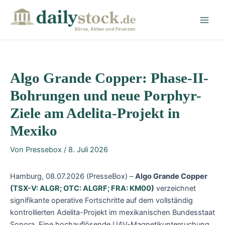
Zum
Post
Main
Inhalt
navigation
Men
springen
Börse, Aktien und Finanzen
Algo Grande Copper: Phase-II-
Bohrungen und neue Porphyr-
Ziele am Adelita-Projekt in
Mexiko
Von
Pressebox
/
8. Juli 2026
Hamburg, 08.07.2026 (PresseBox) –
Algo Grande Copper
(
TSX-V: ALGR; OTC: ALGRF; FRA: KM00
)
verzeichnet
signifikante operative Fortschritte auf dem vollständig
kontrollierten Adelita-Projekt im mexikanischen Bundesstaat
Sonora. Eine hochauflösende UAV-Magnetikuntersuchung