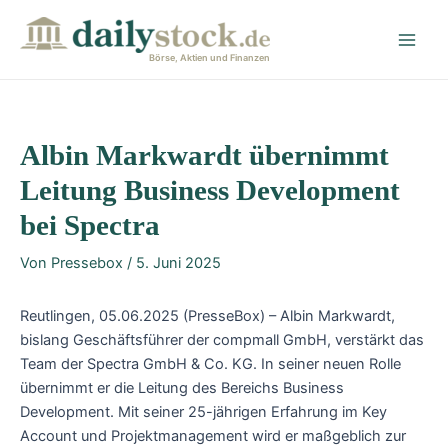
Zum
Post
Main
Inhalt
navigation
Men
springen
Börse, Aktien und Finanzen
Albin Markwardt übernimmt
Leitung Business Development
bei Spectra
Von
Pressebox
/
5. Juni 2025
Reutlingen, 05.06.2025 (PresseBox) – Albin Markwardt,
bislang Geschäftsführer der compmall GmbH, verstärkt das
Team der Spectra GmbH & Co. KG. In seiner neuen Rolle
übernimmt er die Leitung des Bereichs Business
Development. Mit seiner 25-jährigen Erfahrung im Key
Account und Projektmanagement wird er maßgeblich zur