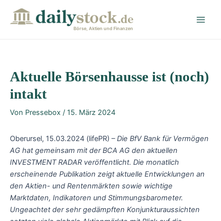
Zum
Post
Main
Inhalt
navigation
Men
springen
Börse, Aktien und Finanzen
Aktuelle Börsenhausse ist (noch)
intakt
Von
Pressebox
/
15. März 2024
Oberursel, 15.03.2024 (lifePR) –
Die BfV Bank für Vermögen
AG hat gemeinsam mit der BCA AG den aktuellen
INVESTMENT RADAR veröffentlicht. Die monatlich
erscheinende Publikation zeigt aktuelle Entwicklungen an
den Aktien- und Rentenmärkten sowie wichtige
Marktdaten, Indikatoren und Stimmungsbarometer.
Ungeachtet der sehr gedämpften Konjunkturaussichten