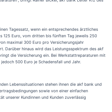
aturen“, bringt Rainer Bickel, akf bank Leiter Kfz des
 einen Tagessatz, wenn ein entsprechendes ärztliches
s 125 Euro, vom dritten bis fünften Tag jeweils 250
on maximal 300 Euro pro Versicherungsjahr
t. Darüber hinaus wird das Leistungsspektrum des akf
ingt die Versicherung ein. Bei Werkstattreparaturen mit
jedoch 500 Euro je Schadensfall und Jahr.
rnden Lebenssituationen stehen ihnen die akf bank und
 Vertragsbedingungen sowie von einer einfachen
ität unserer Kundinnen und Kunden zuverlässig