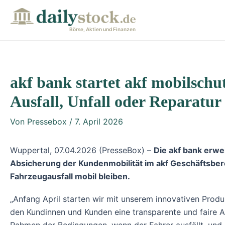
Zum
Post
Inhalt
navigation
Börse, Aktien und Finanzen
springen
akf bank startet akf mobilschu
Ausfall, Unfall oder Reparatur
Von
Pressebox
/
7. April 2026
Wuppertal, 07.04.2026 (PresseBox) –
Die akf bank erwe
Absicherung der Kundenmobilität im akf Geschäftsberei
Fahrzeugausfall mobil bleiben.
„Anfang April starten wir mit unserem innovativen Pro
den Kundinnen und Kunden eine transparente und faire A