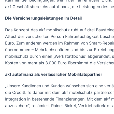
Rahmen der Bedingungen, wenn der Fahrer ausfällt, und g
akf Geschäftsbereichs autofinanz, die Leistungen des n
Die Versicherungsleistungen im Detail
Das Konzept des akf mobilschutz ruht auf drei Bausteine
Attest der versicherten Person Fahruntüchtigkeit besche
Euro. Zum anderen werden im Rahmen von Smart-Repair
übernommen – Mehrfachschäden sind bis zur Erreichung 
mobilschutz durch einen „Werkstattbonus“ abgerundet, sp
Kosten von mehr als 3.000 Euro übernimmt die Versiche
akf autofinanz als verlässlicher Mobilitätspartner
„Unsere Kundinnen und Kunden wünschen sich eine verläs
die CreditLife daher mit dem akf mobilschutz partnersch
Integration in bestehende Finanzierungen. Mit dem akf m
abzusichern“, resümiert Rainer Bickel, Vertriebsdirektor 