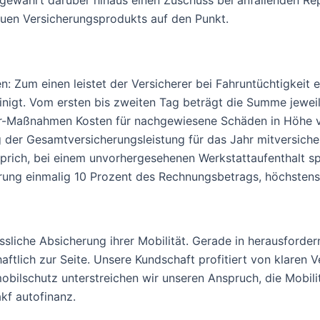
ewährt darüber hinaus einen Zuschuss bei anfallenden Repar
euen Versicherungsprodukts auf den Punkt.
n: Zum einen leistet der Versicherer bei Fahruntüchtigkeit
inigt. Vom ersten bis zweiten Tag beträgt die Summe jeweil
-Maßnahmen Kosten für nachgewiesene Schäden in Höhe v
der Gesamtversicherungsleistung für das Jahr mitversicher
rich, bei einem unvorhergesehenen Werkstattaufenthalt spr
rung einmalig 10 Prozent des Rechnungsbetrags, höchstens 
sliche Absicherung ihrer Mobilität. Gerade in herausforde
aftlich zur Seite. Unsere Kundschaft profitiert von klaren
obilschutz unterstreichen wir unseren Anspruch, die Mobil
akf autofinanz.