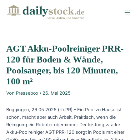
Zum
Post
Main
Inhalt
navigation
Men
springen
Börse, Aktien und Finanzen
AGT Akku-Poolreiniger PRR-
120 für Boden & Wände,
Poolsauger, bis 120 Minuten,
100 m²
Von
Pressebox
/
26. Mai 2025
Buggingen, 26.05.2025 (lifePR) – Ein Pool zu Hause ist
schön, macht aber auch Arbeit. Praktisch, wenn die
Reinigung ein Roboter übernimmt: Der leistungsstarke
Akku-Poolreiniger AGT PRR-120 sorgt in Pools mit einer
Größe von bis zu 100 m² und einer Wandtiefe bis 2,5 m