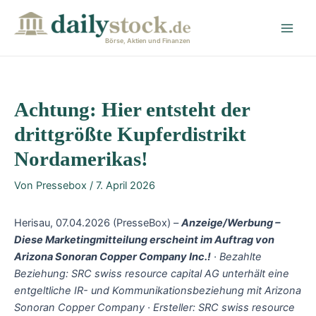
Zum
Post
Main
Inhalt
navigation
Men
springen
Börse, Aktien und Finanzen
Achtung: Hier entsteht der
drittgrößte Kupferdistrikt
Nordamerikas!
Von
Pressebox
/
7. April 2026
Herisau, 07.04.2026 (PresseBox) –
Anzeige/Werbung –
Diese Marketingmitteilung erscheint im Auftrag von
Arizona Sonoran Copper Company Inc.!
· Bezahlte
Beziehung: SRC swiss resource capital AG unterhält eine
entgeltliche IR- und Kommunikationsbeziehung mit Arizona
Sonoran Copper Company · Ersteller: SRC swiss resource