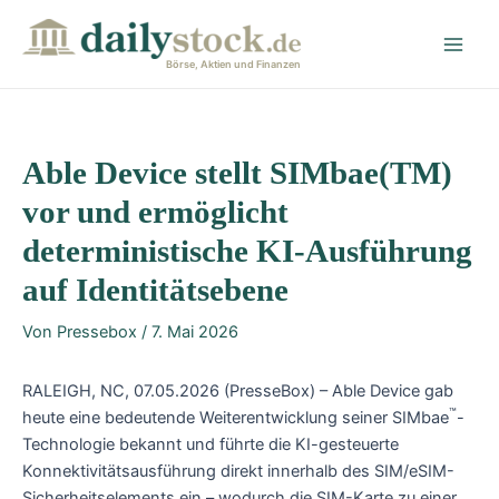
Zum
Post
Main
Inhalt
navigation
Men
springen
Börse, Aktien und Finanzen
Able Device stellt SIMbae(TM)
vor und ermöglicht
deterministische KI-Ausführung
auf Identitätsebene
Von
Pressebox
/
7. Mai 2026
RALEIGH, NC, 07.05.2026 (PresseBox) – Able Device gab
™
heute eine bedeutende Weiterentwicklung seiner SIMbae
-
Technologie bekannt und führte die KI-gesteuerte
Konnektivitätsausführung direkt innerhalb des SIM/eSIM-
Sicherheitselements ein – wodurch die SIM-Karte zu einer