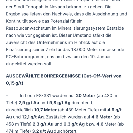
der Stadt Tonopah in Nevada bekannt zu geben. Die
Ergebnisse liefern den Nachweis, dass die Ausdehnung und
Kontinuität sowie das Potenzial für ein
Ressourcenwachstum im Mineralisierungssystem Eastside
nach wie vor gegeben ist. Dieser Umstand stärkt die
Zuversicht des Unternehmens im Hinblick auf die
Finalisierung seiner Ziele für das 18.000 Meter umfassende
RC-Bohrprogramm, das am bzw. um den 19. Januar
eingeleitet werden soll.
AUSGEWÄHLTE BOHRERGEBNISSE (Cut-Off-Wert von
0,15 g/t)
– In Loch ES-331 wurden auf
20 Meter
(ab 430 m
Tiefe)
2,9 g/t Au
und
9,8 g/t Ag
durchteuft,
einschließlich
10,7 Meter
(ab 439 Meter Tiefe) mit
4,9 g/t
Au
und
12,1 g/t Ag
. Zusätzlich wurden auf
4,6 Meter
(ab
458 m Tiefe)
2,3 g/t Au
und
6,3 g/t Ag
bzw.
4,6
Meter (ab
474 m Tiefe)
3,2 g/t Au
durchörtert.