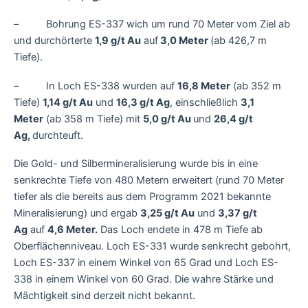
– Bohrung ES-337 wich um rund 70 Meter vom Ziel ab
und durchörterte
1,9 g/t Au
auf
3,0 Meter
(ab 426,7 m
Tiefe).
– In Loch ES-338 wurden auf
16,8 Meter
(ab 352 m
Tiefe)
1,14 g/t Au
und
16,3 g/t Ag
, einschließlich
3,1
Meter
(ab 358 m Tiefe) mit
5,0 g/t Au
und
26,4 g/t
Ag,
durchteuft.
Die Gold- und Silbermineralisierung wurde bis in eine
senkrechte Tiefe von 480 Metern erweitert (rund 70 Meter
tiefer als die bereits aus dem Programm 2021 bekannte
Mineralisierung) und ergab
3,25 g/t Au
und
3,37 g/t
Ag
auf
4,6 Meter.
Das Loch endete in 478 m Tiefe ab
Oberflächenniveau. Loch ES-331 wurde senkrecht gebohrt,
Loch ES-337 in einem Winkel von 65 Grad und Loch ES-
338 in einem Winkel von 60 Grad. Die wahre Stärke und
Mächtigkeit sind derzeit nicht bekannt.