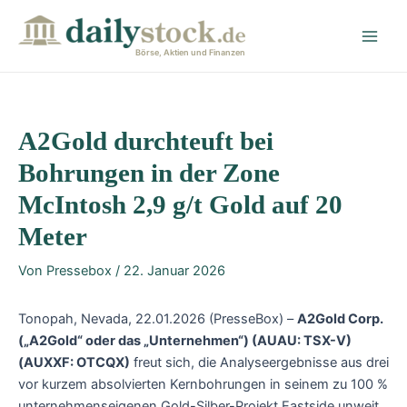
Zum
Post
Main
Inhalt
navigation
Men
springen
Börse, Aktien und Finanzen
A2Gold durchteuft bei
Bohrungen in der Zone
McIntosh 2,9 g/t Gold auf 20
Meter
Von
Pressebox
/
22. Januar 2026
Tonopah, Nevada, 22.01.2026 (PresseBox) –
A2Gold Corp.
(„A2Gold“ oder das „Unternehmen“) (AUAU: TSX-V)
(AUXXF: OTCQX)
freut sich, die Analyseergebnisse aus drei
vor kurzem absolvierten Kernbohrungen in seinem zu 100 %
unternehmenseigenen Gold-Silber-Projekt Eastside unweit