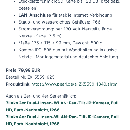
Steckplatz für microSD-Karte bis 128 GB (bitte dazu
bestellen)
LAN-Anschluss
für stabile Internet-Verbindung
Staub- und wasserdichtes Gehäuse: IP66
Stromversorgung: per 230-Volt-Netzteil (Länge
Netzteil-Kabel: 2,5 m)
Maße: 175 x 115 x 99 mm, Gewicht: 500 g
Kamera IPC-505.duo mit Wandhalterung inklusive
Netzteil, Montagematerial und deutscher Anleitung
Preis: 79,99 EUR
Bestell-Nr. ZX-5559-625
Produktlink:
https://www.pearl.de/a-ZX5559-1340.shtml
Auch als 2er- und 4er-Set erhältlich:
7links 2er Dual-Linsen-WLAN-Pan-Tilt-IP-Kamera, Full
HD, Farb-Nachtsicht, IP66
7links 4er Dual-Linsen-WLAN-Pan-Tilt-IP-Kamera, Full
HD, Farb-Nachtsicht, IP66