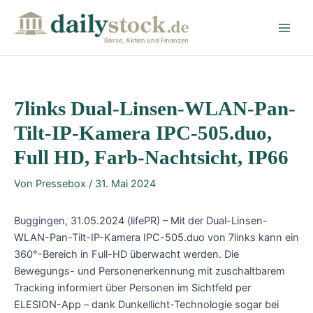
Zum
Post
Main
Inhalt
navigation
Men
springen
Börse, Aktien und Finanzen
7links Dual-Linsen-WLAN-Pan-
Tilt-IP-Kamera IPC-505.duo,
Full HD, Farb-Nachtsicht, IP66
Von
Pressebox
/
31. Mai 2024
Buggingen, 31.05.2024 (lifePR) – Mit der Dual-Linsen-
WLAN-Pan-Tilt-IP-Kamera IPC-505.duo von 7links kann ein
360°-Bereich in Full-HD überwacht werden. Die
Bewegungs- und Personenerkennung mit zuschaltbarem
Tracking informiert über Personen im Sichtfeld per
ELESION-App – dank Dunkellicht-Technologie sogar bei