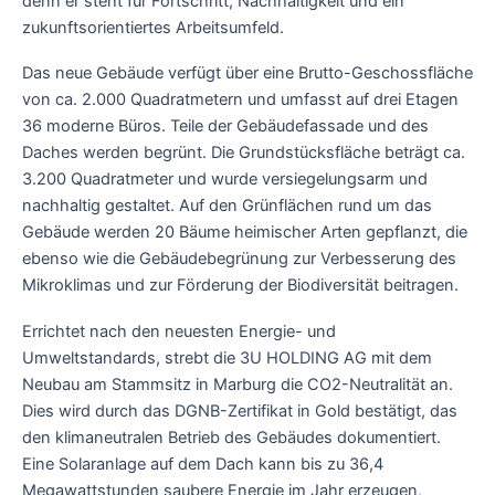
denn er steht für Fortschritt, Nachhaltigkeit und ein
zukunftsorientiertes Arbeitsumfeld.
Das neue Gebäude verfügt über eine Brutto-Geschossfläche
von ca. 2.000 Quadratmetern und umfasst auf drei Etagen
36 moderne Büros. Teile der Gebäudefassade und des
Daches werden begrünt. Die Grundstücksfläche beträgt ca.
3.200 Quadratmeter und wurde versiegelungsarm und
nachhaltig gestaltet. Auf den Grünflächen rund um das
Gebäude werden 20 Bäume heimischer Arten gepflanzt, die
ebenso wie die Gebäudebegrünung zur Verbesserung des
Mikroklimas und zur Förderung der Biodiversität beitragen.
Errichtet nach den neuesten Energie- und
Umweltstandards, strebt die 3U HOLDING AG mit dem
Neubau am Stammsitz in Marburg die CO2-Neutralität an.
Dies wird durch das DGNB-Zertifikat in Gold bestätigt, das
den klimaneutralen Betrieb des Gebäudes dokumentiert.
Eine Solaranlage auf dem Dach kann bis zu 36,4
Megawattstunden saubere Energie im Jahr erzeugen,